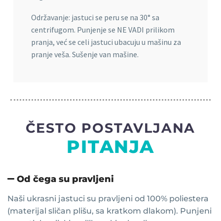
Održavanje: jastuci se peru se na 30° sa
centrifugom. Punjenje se NE VADI prilikom
pranja, već se celi jastuci ubacuju u mašinu za
pranje veša. Sušenje van mašine.
ČESTO POSTAVLJANA
PITANJA
Od čega su pravljeni
Naši ukrasni jastuci su pravljeni od 100% poliestera
(materijal sličan plišu, sa kratkom dlakom). Punjeni