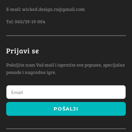
E-mail: wicked.design.rs@gmail.com
Tel: 060/39-19-004
Prijavi se
Pošaljite nam Vaš mail i ispratite sve popuste, specijalne
ponude i nagradne igre.
POŠALJI