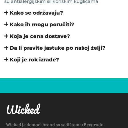
su antialergijskim silikonskim kuglicama
Kako se održavaju?
Kako ih mogu poručiti?
Koja je cena dostave?
Da li pravite jastuke po našoj želji?
Koji je rok izrade?
Wicked je domaći brend sa sedištem u Beogradu.