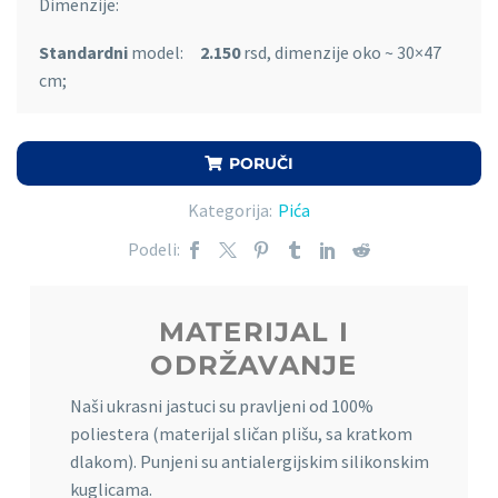
Dimenzije:
Standardni
model:
2.150
rsd, dimenzije oko ~ 30×47
cm;
PORUČI
Kategorija:
Pića
Podeli:
MATERIJAL I
ODRŽAVANJE
Naši ukrasni jastuci su pravljeni od 100%
poliestera (materijal sličan plišu, sa kratkom
dlakom). Punjeni su antialergijskim silikonskim
kuglicama.