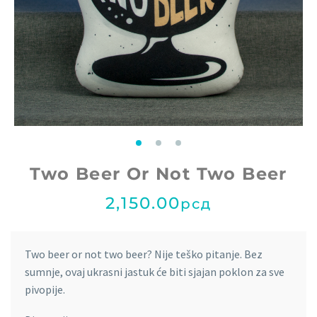
Two Beer Or Not Two Beer
2,150.00
рсд
Two beer or not two beer? Nije teško pitanje. Bez
sumnje, ovaj ukrasni jastuk će biti sjajan poklon za sve
pivopije.