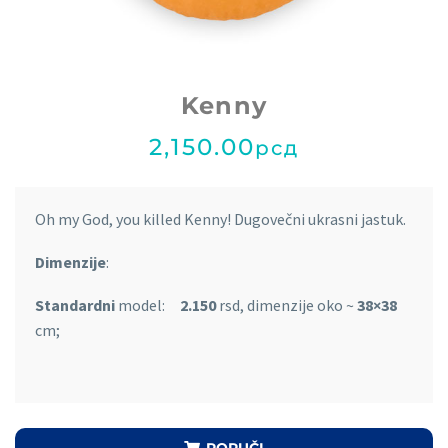
Kenny
2,150.00
рсд
Oh my God, you killed Kenny! Dugovečni ukrasni jastuk.
Dimenzije
:
Standardni
model:
2.150
rsd, dimenzije oko ~
38×38
cm;
PORUČI