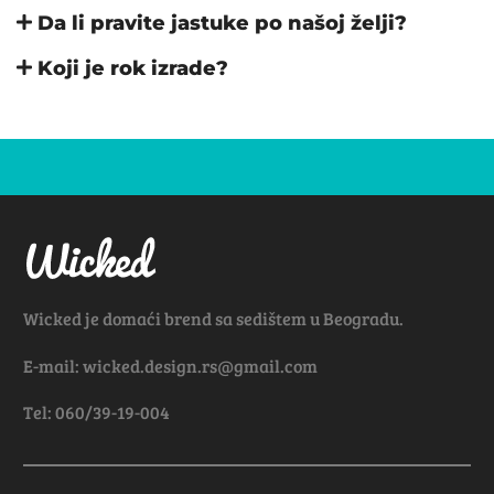
Da li pravite jastuke po našoj želji?
Koji je rok izrade?
Wicked je domaći brend sa sedištem u Beogradu.
E-mail: wicked.design.rs@gmail.com
Tel: 060/39-19-004