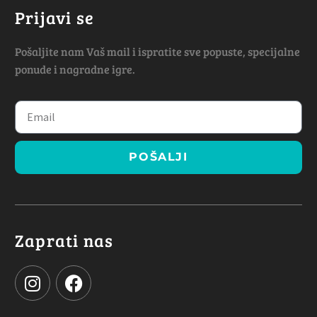
Prijavi se
Pošaljite nam Vaš mail i ispratite sve popuste, specijalne
ponude i nagradne igre.
POŠALJI
Zaprati nas