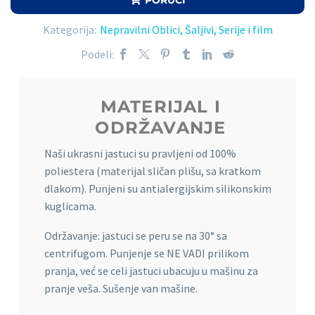
Kategorija:
Nepravilni Oblici
,
Šaljivi
,
Serije i film
Podeli:
MATERIJAL I
ODRŽAVANJE
Naši ukrasni jastuci su pravljeni od 100%
poliestera (materijal sličan plišu, sa kratkom
dlakom). Punjeni su antialergijskim silikonskim
kuglicama.
Održavanje: jastuci se peru se na 30° sa
centrifugom. Punjenje se NE VADI prilikom
pranja, već se celi jastuci ubacuju u mašinu za
pranje veša. Sušenje van mašine.