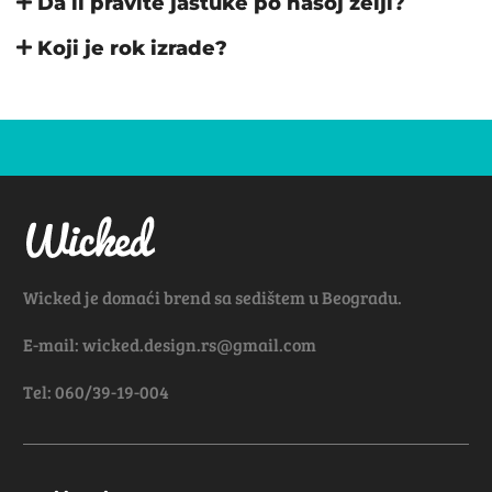
Da li pravite jastuke po našoj želji?
Koji je rok izrade?
Wicked je domaći brend sa sedištem u Beogradu.
E-mail: wicked.design.rs@gmail.com
Tel: 060/39-19-004