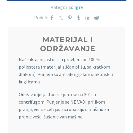
Kategorija:
Igre
Podeli:
MATERIJAL I
ODRŽAVANJE
Naši ukrasni jastuci su pravljeni od 100%
poliestera (materijal sličan plišu, sa kratkom
dlakom). Punjeni su antialergijskim silikonskim
kuglicama.
Održavanje: jastuci se peru se na 30° sa
centrifugom. Punjenje se NE VADI prilikom
pranja, već se celi jastuci ubacuju u mašinu za
pranje veša. Sušenje van mašine.