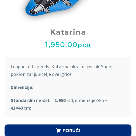
Katarina
1,950.00
рсд
League of Legends, Katarina ukrasni jastuk. Super
poklon za ljubitelje ove igrice.
Dimenzije
:
Standardni
model:
1.950
rsd, dimenzije oko ~
41×48
cm;
PORUČI