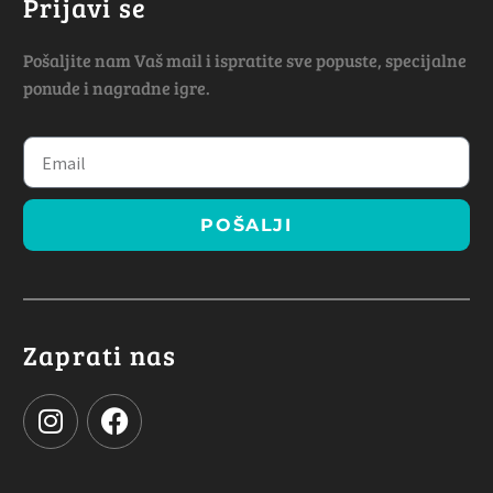
Prijavi se
Pošaljite nam Vaš mail i ispratite sve popuste, specijalne
ponude i nagradne igre.
POŠALJI
Zaprati nas