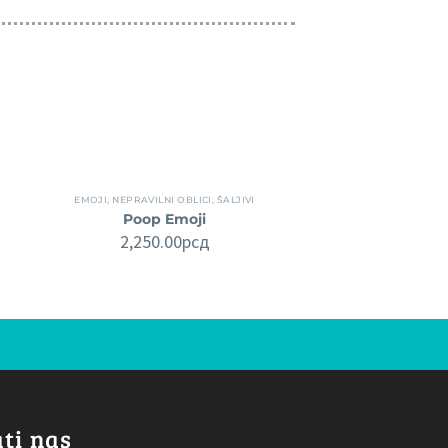
EMOJI
,
NEPRAVILNI OBLICI
,
ŠALJIVI
Poop Emoji
2,250.00
рсд
ti nas