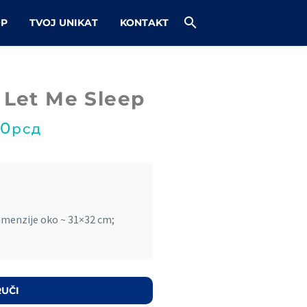
OP
TVOJ UNIKAT
KONTAKT
 Let Me Sleep
00
рсд
imenzije oko ~ 31×32 cm;
UČI