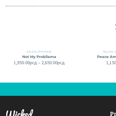
ŠALJIVI
,
ŽIVOTINJE
ŠALJIVI
,
S
Not My Probllama
Peace Am
1,950.00
рсд
–
2,650.00
рсд
1,15
Pr