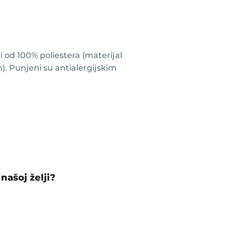
ni od 100% poliestera (materijal
). Punjeni su antialergijskim
?
 našoj želji?