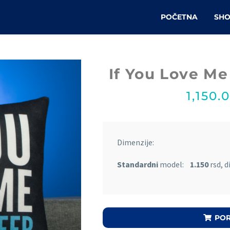
POČETNA
SH
If You Love Me
1,150.
Dimenzije:
Standardni
model:
1.150
rsd, d
POR