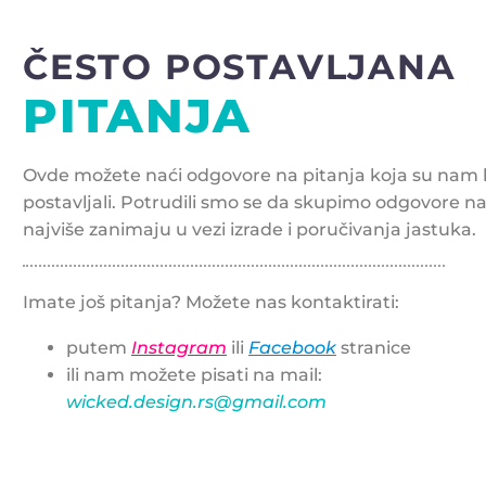
ČESTO POSTAVLJANA
PITANJA
Ovde možete naći odgovore na pitanja koja su nam 
postavljali. Potrudili smo se da skupimo odgovore na
najviše zanimaju u vezi izrade i poručivanja jastuka.
Imate još pitanja? Možete nas kontaktirati:
putem
Instagram
ili
Facebook
stranice
ili nam možete pisati na mail:
wicked.design.rs@gmail.com