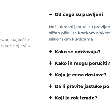
Od čega su pravljeni
Naši ukrasni jastuci su pravlje
sličan plišu, sa kratkom dlakom
silikonskim kuglicama
kupci najčešće
 stvari koje Vas
Kako se održavaju?
Kako ih mogu poručiti
Koja je cena dostave?
Da li pravite jastuke po
Koji je rok izrade?