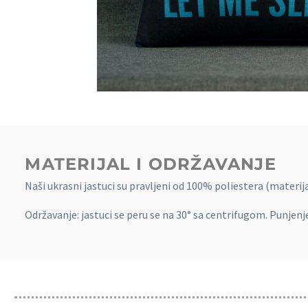
MATERIJAL I ODRŽAVANJE
Naši ukrasni jastuci su pravljeni od 100% poliestera (materij
Održavanje: jastuci se peru se na 30° sa centrifugom. Punjenje