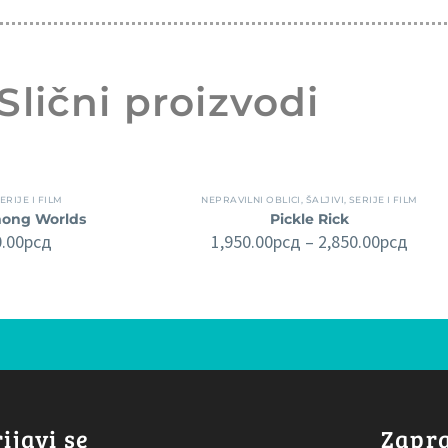
Slični proizvodi
ERIJE I FILM
NEPRAVILNI OBLICI
,
ŠALJIVI
,
SERIJE I FILM
ong Worlds
Pickle Rick
0.00
рсд
1,950.00
рсд
–
2,850.00
рсд
ijavi se
Zapra