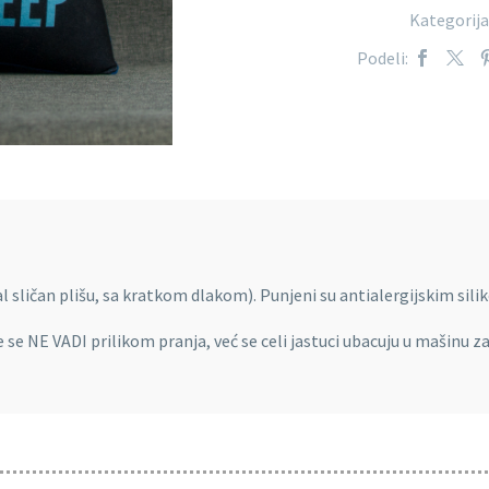
Kategorija
Podeli:
al sličan plišu, sa kratkom dlakom). Punjeni su antialergijskim sil
 se NE VADI prilikom pranja, već se celi jastuci ubacuju u mašinu z