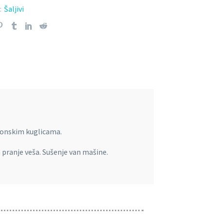
:
Šaljivi
ikonskim kuglicama.
a pranje veša. Sušenje van mašine.