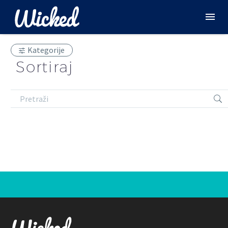
Kategorije
Sortiraj
Harmonika
2,150.00
рсд