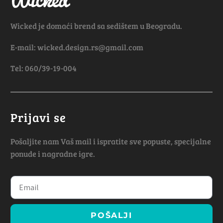
Wicked je domaći brend sa sedištem u Beogradu.
E-mail: wicked.design.rs@gmail.com
Tel: 060/39-19-004
Prijavi se
Pošaljite nam Vaš mail i ispratite sve popuste, specijalne
ponude i nagradne igre.
POŠALJI